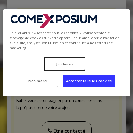
Devenir exposant
|
En cliquant sur « Accepter tous les cookies », vous acceptez le
Estimez votre projet en 3 grandes étapes
stockage de cookies sur votre appareil pour améliorer la navigation
sur le site, analyser son utilisation et contribuer à nos efforts de
:
marketing.
Faire une simulation / Réserver
Je choisis
son stand
Non merci
Accepter tous les cookies
Faites-vous accompagner par un conseiller dans
la préparation de votre projet :
Etre contacté